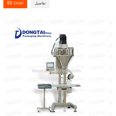

تفاصيل
Email