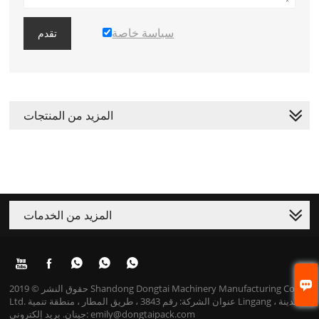
سياسة خاصة
تقدم
المزيد من المنتجات
المزيد من الخدمات






حقوق النشر © 2019 Shandong Dongtai Machinery Manufacturing Co.،
Ltd. عنوان الشركة: رقم 3843 ، طريق المطار ، منطقة تنمية Lingang ، مدينة
جينان. بريد إلكتروني: emily@dongtaipack.com