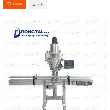

تفاصيل
Email