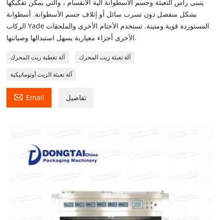
يتبنى رأس التعبئة وجسم الأسطوانة آلية الانقسام ، والتي يمكن تفكيكها
بشكل منفصل دون تسرب سائل أو إتلاف جسم الأسطوانة. أسطوانة
الركاب Yade المستوردة قوية ومتينة. تستخدم الأختام الأخرى والملحقات
الأخرى أجزاء معيارية يسهل استبدالها وصيانتها.
آلة تعبئة زيت المحرك
آلة تغطية زيت المحرك
آلة تعبئة الزيت أوتوماتيكية

تفاصيل
Email