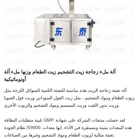
آلة ملء زجاجة زيت التشحيم زيت الطعام وزنها ملء آلة
أوتوماتيكية
آلة تعبئة زجاجة الزيت هذه مناسبة للتعبئة الكمية للسوائل اللزجة مثل
زيوت الطعام ومواد التشحيم ، مثل زيت الفول السوداني وزيت فول الصويا
وزيت بذور اللفت وزيت السمسم ومواد التشحيم والزيوت الأخرى.
تلبية متطلبات النظافة GMP. لقد حصلت منتجات الشركة على شهادة
نظام الجودة IS9000. هذه المعدات متينة ومستقرة في الأداء. إنها معدات
تعبئة مثالية لزيوت الطعام ومواد التشحيم وغيرها من الصناعات.