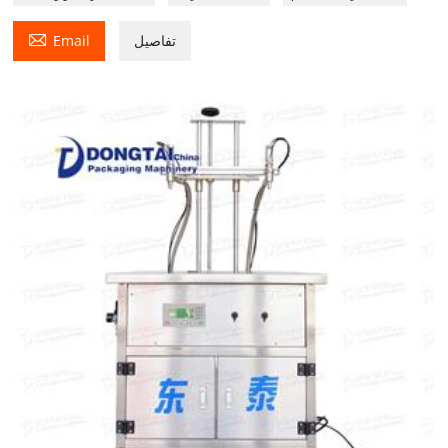

تفاصيل
Email