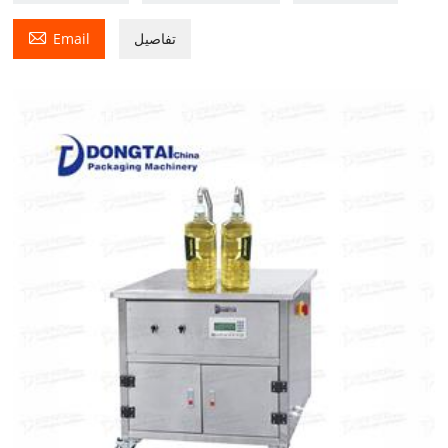

تفاصيل
Email