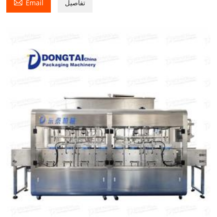

تفاصيل
Email