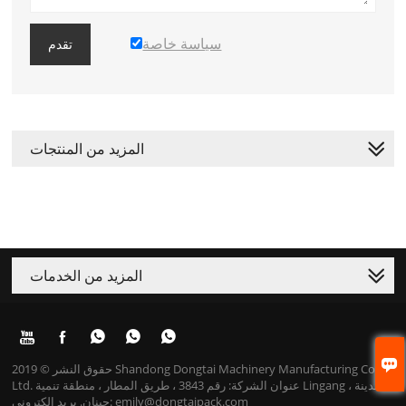
سياسة خاصة
تقدم
المزيد من المنتجات
المزيد من الخدمات






حقوق النشر © 2019 Shandong Dongtai Machinery Manufacturing Co.،
Ltd. عنوان الشركة: رقم 3843 ، طريق المطار ، منطقة تنمية Lingang ، مدينة
جينان. بريد إلكتروني: emily@dongtaipack.com