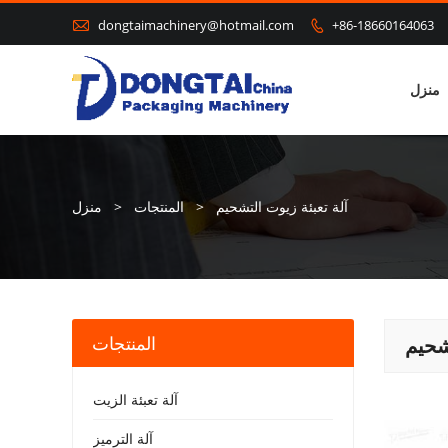

dongtaimachinery@hotmail.com
+86-18660164063

منزل
آلة تعبئة زيوت التشحيم
>
المنتجات
>
منزل
المنتجات
شحيم
آلة تعبئة الزيت
آلة الترميز