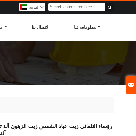

العربية

معلومات عنا
الاتصال بنا
مص

آلة