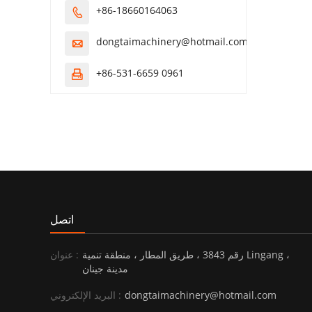
+86-18660164063

dongtaimachinery@hotmail.com

+86-531-6659 0961

اتصل
رقم 3843 ، طريق المطار ، منطقة تنمية Lingang ،
عنوان :
مدينة جينان
dongtaimachinery@hotmail.com
البريد الإلكتروني :