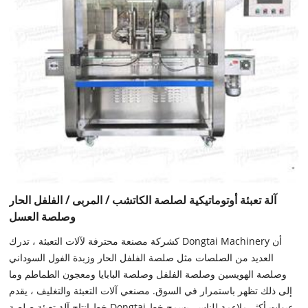
آلة تعبئة أوتوماتيكية لصلصة الكاتشب / المربى / الفلفل الحار
وصلصة العسل
كشركة مصنعة محترفة لآلات التعبئة ، تدرك Dongtai Machinery أن
العديد من الصلصات مثل صلصة الفلفل الحار وزبدة الفول السوداني
وصلصة الهويسين وصلصة الفلفل وصلصة البابايا ومعجون الطماطم وما
إلى ذلك تظهر باستمرار في السوق. مصنعي آلات التعبئة والتغليف ، يقدم
خط إنتاج آلة تعبئة صلصة Dongtai عبوات أكثر ملاءمة للناس. يسمح خط