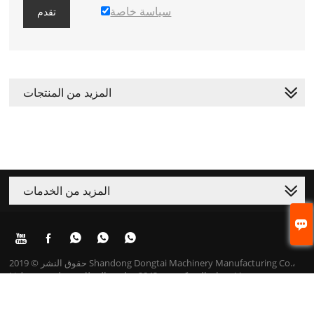
سياسة خاصة
تقدم
المزيد من المنتجات
المزيد من الخدمات






حقوق النشر © 2019 Shandong Dongtai Machinery Manufacturing Co.،
Ltd. عنوان الشركة: رقم 3843 ، طريق المطار ، منطقة تنمية Lingang ، مدينة
جينان. بريد إلكتروني: emily@dongtaipack.com