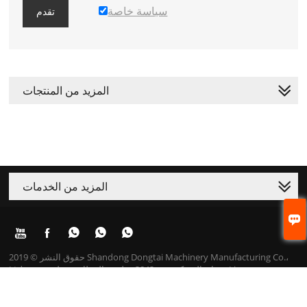
سياسة خاصة
تقدم
المزيد من المنتجات
المزيد من الخدمات






حقوق النشر © 2019 Shandong Dongtai Machinery Manufacturing Co.،
Ltd. عنوان الشركة: رقم 3843 ، طريق المطار ، منطقة تنمية Lingang ، مدينة
جينان. بريد إلكتروني: emily@dongtaipack.com