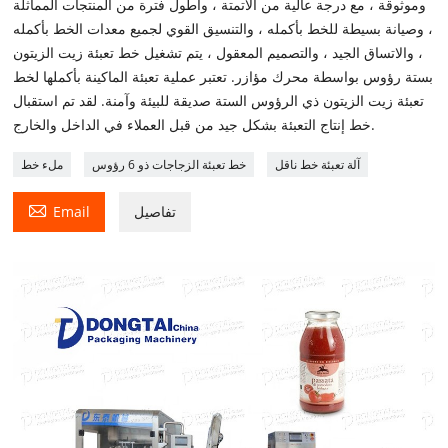
وموثوقة ، مع درجة عالية من الأتمتة ، وأطول فترة من المنتجات المماثلة
، وصيانة بسيطة للخط بأكمله ، والتنسيق القوي لجميع معدات الخط بأكمله
، والاتساق الجيد ، والتصميم المعقول ، يتم تشغيل خط تعبئة زيت الزيتون
بستة رؤوس بواسطة محرك مؤازر. تعتبر عملية تعبئة الماكينة بأكملها لخط
تعبئة زيت الزيتون ذي الرؤوس الستة صديقة للبيئة وآمنة. لقد تم استقبال
خط إنتاج التعبئة بشكل جيد من قبل العملاء في الداخل والخارج.
آلة تعبئة خط ناقل
خط تعبئة الزجاجات ذو 6 رؤوس
ملء خط

تفاصيل
Email