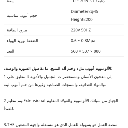
10 ~ 20PCS / دقيقة
سعة
Diameter≤φ45
حجم أنبوب مناسبة
Height≤200
220V 50HZ
مزود الطاقة
0.6 ~ 0.8Mpa
الضغط توريد الهواء
560 × 537 × 880
البعد
المنتج، ما تفاصيل الصورة والوصف:
الألومنيوم أنبوب ملء وختم آلة
تنطبق على 1.It إلى معجون الأسنان ومستحضرات التجميل والأدوية
والمواد الغذائية، والمنتجات الصناعية وغيرها من ختم أنبوب لينة.
يتم تنظيم 2.Extensional الجهاز من سبائك الألومنيوم والفولاذ المقاوم
للصدأ.
3.THE منصة العمل هو بسهولة للعمل الذي هو مستقلة واجهة التشغيل