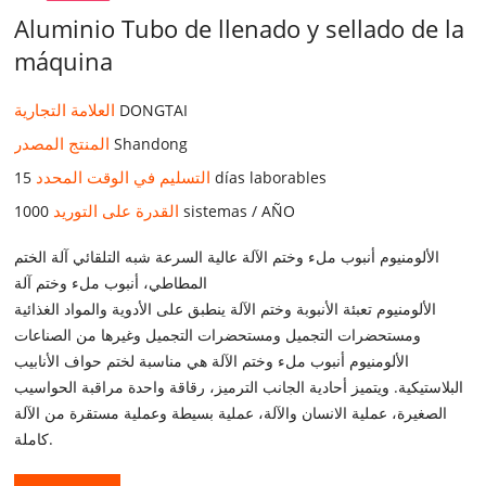
Aluminio Tubo de llenado y sellado de la
máquina
العلامة التجارية
DONGTAI
المنتج المصدر
Shandong
التسليم في الوقت المحدد
15 días laborables
القدرة على التوريد
1000 sistemas / AÑO
الألومنيوم أنبوب ملء وختم الآلة عالية السرعة شبه التلقائي آلة الختم
المطاطي، أنبوب ملء وختم آلة
الألومنيوم تعبئة الأنبوبة وختم الآلة ينطبق على الأدوية والمواد الغذائية
ومستحضرات التجميل ومستحضرات التجميل وغيرها من الصناعات
الألومنيوم أنبوب ملء وختم الآلة هي مناسبة لختم حواف الأنابيب
البلاستيكية. ويتميز أحادية الجانب الترميز، رقاقة واحدة مراقبة الحواسيب
الصغيرة، عملية الانسان والآلة، عملية بسيطة وعملية مستقرة من الآلة
كاملة.