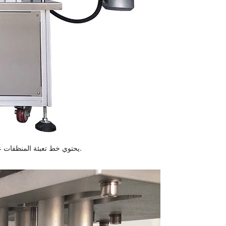
يحتوي خط تعبئة المنظفات على وظيفة فصل الزجاجات تلقائيًا ، والتي تسهل تغطية القارورة وتتمتع بأداء مستقر.