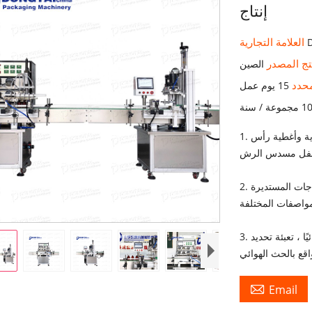
إنتاج
العلامة التجارية
تج المصدر
الصين
محدد
15 يوم عمل
ة / سنة
1. خط تعبئة المنظفات مناسب بشكل خاص لأغطية الزجاجات الدائرية وأغطية رأس
2. خط تعبئة الزجاجات الأوتوماتيكي مناسب للزجاجات والزجاجات المستديرة
مواصفات المختلفة
3. خط تعبئة منظفات الغسيل ، المضخة التمعجية تحدد الكميات تلقائيًا ، تعبئة تحديد
اقع بالحث الهوائي

Email