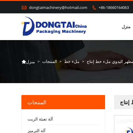

dongtaimachinery@hotmail.com
+86-18660164063

منزل
مطهر اليدوي ملء خط إنتاج
>
ملء خط
>
المنتجات
>
منزل

إنتاج
المنتجات
آلة تعبئة الزيت
آلة الترميز