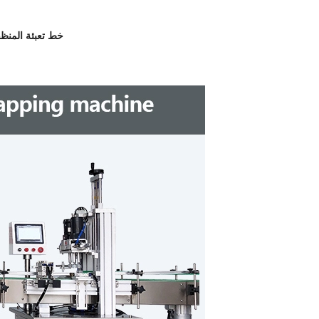
خط تعبئة المنظفات خط تعبئة الزجاجات التلقائي خط تعبئة منظفات الغسيل المطهر اليدوي ملء خط إنتاج