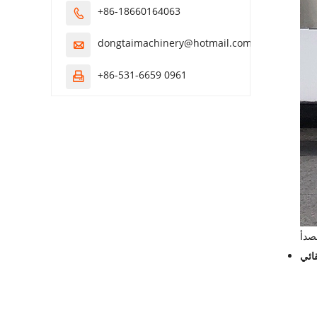
+86-18660164063

dongtaimachinery@hotmail.com

+86-531-6659 0961

صدأ
ائي