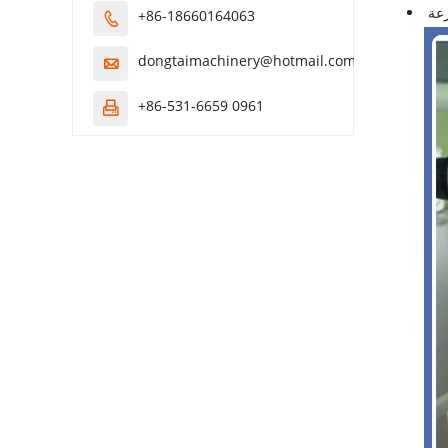
رعة
+86-18660164063

dongtaimachinery@hotmail.com

+86-531-6659 0961
