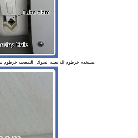
يستخدم خرطوم آلة تعبئة السوائل التمعجية خرطوم سيليكون مستورد ، وهو ذو نوعية جيدة ويمكن استخدامه لملء السوائل شديدة التآكل.