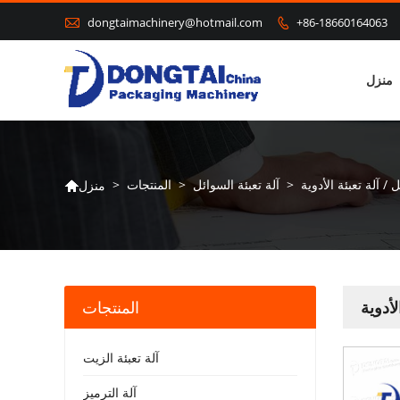

dongtaimachinery@hotmail.com
+86-18660164063

منزل
/ آلة تعبئة الأدوية
>
آلة تعبئة السوائل
>
المنتجات
>
منزل

لأدوية
المنتجات
آلة تعبئة الزيت
آلة الترميز