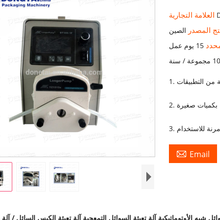
العلامة التجارية
تج المصدر
الصين
محدد
15 يوم عمل
ة / سنة

Email
وائل شبه الأوتوماتيكية آلة تعبئة السوائل التمعجية آلة تعبئة الكيس السائل / آلة ت